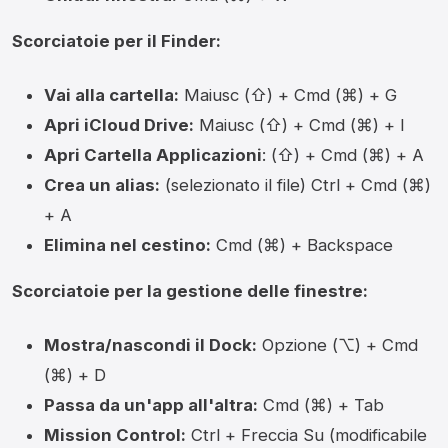
Scorciatoie per il Finder:
Vai alla cartella:
Maiusc (⇧) + Cmd (⌘) + G
Apri iCloud Drive:
Maiusc (⇧) + Cmd (⌘) + I
Apri Cartella Applicazioni
: (⇧) + Cmd (⌘) + A
Crea un alias:
(selezionato il file) Ctrl + Cmd (⌘)
+ A
Elimina nel cestino:
Cmd (⌘) + Backspace
Scorciatoie per la gestione delle finestre:
Mostra/nascondi il Dock:
Opzione (⌥) + Cmd
(⌘) + D
Passa da un'app all'altra:
Cmd (⌘) + Tab
Mission Control:
Ctrl + Freccia Su (modificabile