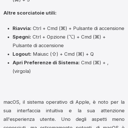
Altre scorciatoie utili:
Riavvia:
Ctrl + Cmd (⌘) + Pulsante di accensione
Spegni:
Ctrl + Opzione (⌥) + Cmd (⌘) +
Pulsante di accensione
Logout:
Maiusc (⇧) + Cmd (⌘) + Q
Apri Preferenze di Sistema:
Cmd (⌘) + ,
(virgola)
macOS, il sistema operativo di Apple, è noto per la
sua interfaccia intuitiva e la sua attenzione
all'esperienza utente. Uno degli aspetti meno
conosciuti, ma estremamente potenti, di macOS è