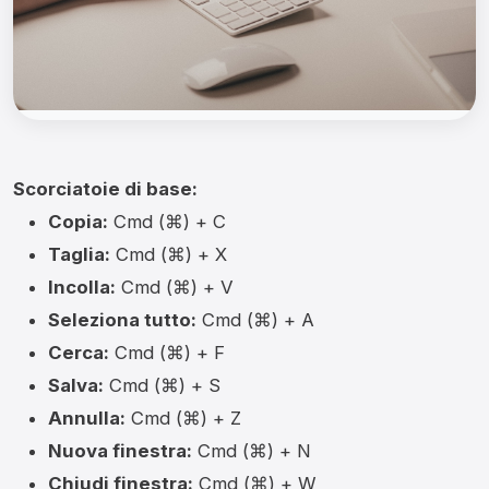
Scorciatoie di base:
Copia:
Cmd (⌘) + C
Taglia:
Cmd (⌘) + X
Incolla:
Cmd (⌘) + V
Seleziona tutto:
Cmd (⌘) + A
Cerca:
Cmd (⌘) + F
Salva:
Cmd (⌘) + S
Annulla:
Cmd (⌘) + Z
Nuova finestra:
Cmd (⌘) + N
Chiudi finestra:
Cmd (⌘) + W